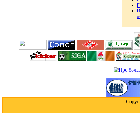
F
И
u
Copyr