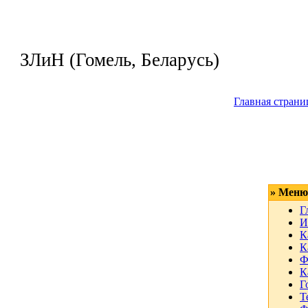
Четверг, 06.08.
ЗЛиН (Гомель, Беларусь)
Приветствую 
Главная страни
» Меню
Г
И
К
К
Ф
К
Г
Т