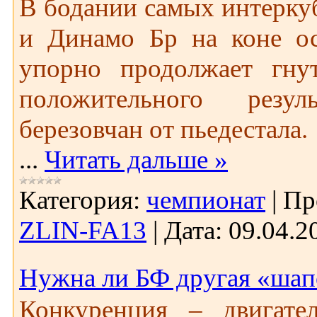
В бодании самых интерку
и Динамо Бр на коне ос
упорно продолжает гну
положительного резул
березовчан от пьедестала.
...
Читать дальше »
Категория:
чемпионат
|
Пр
ZLIN-FA13
|
Дата:
09.04.2
Нужна ли БФ другая «шап
Конкуренция – двигате