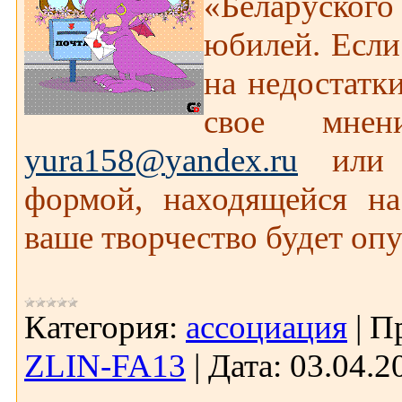
«Беларуско
юбилей. Если
на недостатки
свое мн
yura
158@
yandex
.
ru
или
формой, находящейся на
ваше творчество будет оп
Категория:
ассоциация
|
П
ZLIN-FA13
|
Дата:
03.04.2