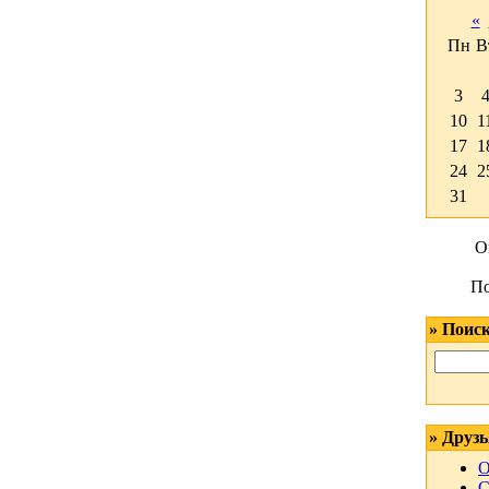
«
Пн
В
3
10
1
17
1
24
2
31
О
По
» Поис
» Друзь
О
С