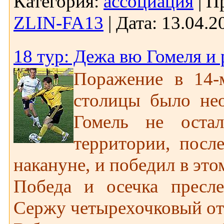
Категория:
ассоциация
|
П
ZLIN-FA13
|
Дата:
13.04.2
18 тур: Дежа вю Гомеля и
Поражение в 14-
столицы было нео
Гомель не оста
территории, посл
накануне, и победил в это
Победа и осечка пресле
Сержу четырехочковый от