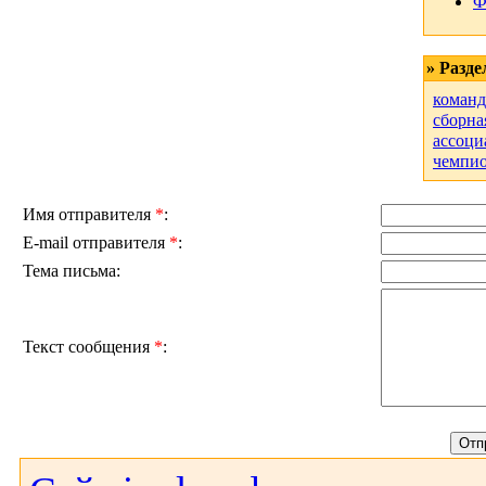
Ф
» Разд
команд
сборна
ассоци
чемпи
Имя отправителя
*
:
E-mail отправителя
*
:
Тема письма:
Текст сообщения
*
: