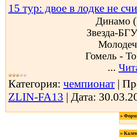
15 тур: двое в лодке не сч
Динамо (
Звезда-БГУ
Молодеч
Гомель - Т
...
Чит
Категория:
чемпионат
|
Пр
ZLIN-FA13
|
Дата:
30.03.2
» Форм
» Кале